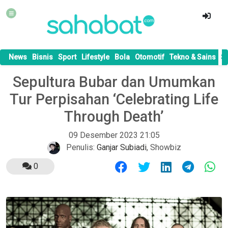
News
Bisnis
Sport
Lifestyle
Bola
Otomotif
Tekno & Sains
S
Sepultura Bubar dan Umumkan
Tur Perpisahan ‘Celebrating Life
Through Death’
09 Desember 2023 21:05
Penulis:
Ganjar Subiadi
,
Showbiz
0